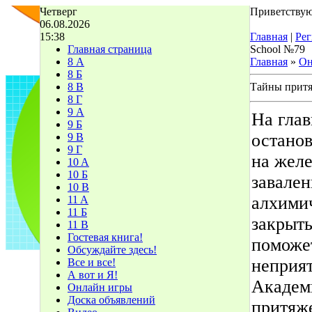
Четверг
Приветствую
06.08.2026
15:38
Главная
|
Рег
Главная страница
School №79
8 А
Главная
»
Он
8 Б
8 В
Тайны прит
8 Г
9 А
На гла
9 Б
останов
9 В
9 Г
на желе
10 A
10 Б
завален
10 В
алхимич
11 A
11 Б
закрыть
11 В
Гостевая книга!
поможет
Обсуждайте здесь!
неприя
Все и все!
А вот и Я!
Академи
Онлайн игры
Доска объявлений
притяж