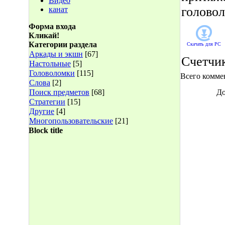
Видео
голово
канат
Форма входа
Кликай!
Категории раздела
Скачать для
PC
Аркады и экшн
[67]
Счетчи
Настольные
[5]
Головоломки
[115]
Всего комме
Слова
[2]
Поиск предметов
[68]
До
Стратегии
[15]
Другие
[4]
Многопользовательские
[21]
Block title