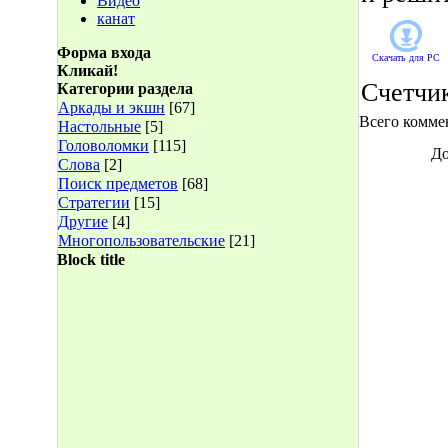
Видео
канат
Форма входа
Скачать для
PC
Кликай!
Счетчи
Категории раздела
Аркады и экшн
[67]
Всего комме
Настольные
[5]
Головоломки
[115]
До
Слова
[2]
Поиск предметов
[68]
Стратегии
[15]
Другие
[4]
Многопользовательские
[21]
Block title