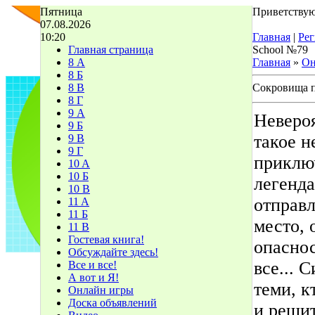
Пятница
Приветствую
07.08.2026
10:20
Главная
|
Рег
Главная страница
School №79
8 А
Главная
»
Он
8 Б
8 В
Сокровища 
8 Г
9 А
Невероя
9 Б
такое н
9 В
9 Г
приключ
10 A
10 Б
легенд
10 В
отправл
11 A
11 Б
место, 
11 В
Гостевая книга!
опаснос
Обсуждайте здесь!
все... 
Все и все!
А вот и Я!
теми, к
Онлайн игры
Доска объявлений
и решит