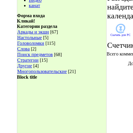
Видео
найдит
канат
календ
Форма входа
Кликай!
Категории раздела
Аркады и экшн
[67]
Скачать для
PC
Настольные
[5]
Головоломки
[115]
Счетчи
Слова
[2]
Всего комме
Поиск предметов
[68]
Стратегии
[15]
До
Другие
[4]
Многопользовательские
[21]
Block title