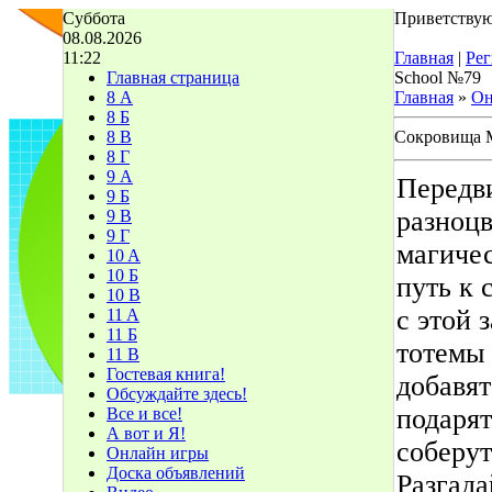
Суббота
Приветствую
08.08.2026
11:22
Главная
|
Рег
Главная страница
School №79
8 А
Главная
»
Он
8 Б
8 В
Сокровища 
8 Г
9 А
Передв
9 Б
разноц
9 В
9 Г
магичес
10 A
10 Б
путь к 
10 В
с этой 
11 A
11 Б
тотемы 
11 В
Гостевая книга!
добавят
Обсуждайте здесь!
подаря
Все и все!
А вот и Я!
соберут
Онлайн игры
Доска объявлений
Разгада