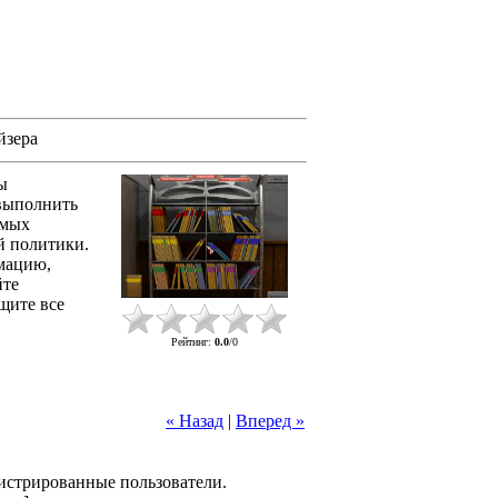
йзера
ы
 выполнить
амых
й политики.
мацию,
йте
щите все
Рейтинг
:
0.0
/
0
« Назад
|
Вперед »
гистрированные пользователи.