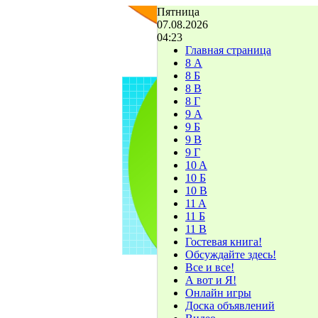
Пятница
07.08.2026
04:23
Главная страница
8 А
8 Б
8 В
8 Г
9 А
9 Б
9 В
9 Г
10 A
10 Б
10 В
11 A
11 Б
11 В
Гостевая книга!
Обсуждайте здесь!
Все и все!
А вот и Я!
Онлайн игры
Доска объявлений