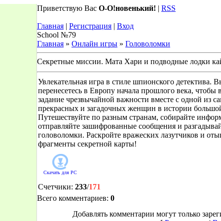
Приветствую Вас
О-О!новенький!
|
RSS
Главная
|
Регистрация
|
Вход
School №79
Главная
»
Онлайн игры
»
Головоломки
Секретные миссии. Мата Хари и подводные лодки ка
Увлекательная игра в стиле шпионского детектива. В
перенесетесь в Европу начала прошлого века, чтобы
задание чрезвычайной важности вместе с одной из с
прекрасных и загадочных женщин в истории большо
Путешествуйте по разным странам, собирайте инфор
отправляйте зашифрованные сообщения и разгадыва
головоломки. Раскройте вражеских лазутчиков и оты
фрагменты секретной карты!
Скачать для
PC
Счетчики
:
233
/
171
Всего комментариев
:
0
Добавлять комментарии могут только заре