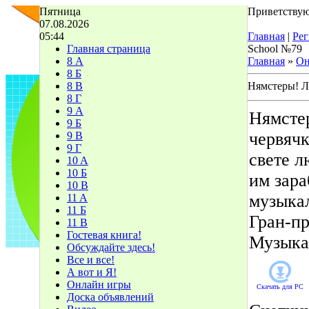
Пятница
Приветствую
07.08.2026
05:44
Главная
|
Рег
Главная страница
School №79
8 А
Главная
»
Он
8 Б
8 В
Нямстеры! 
8 Г
9 А
Нямсте
9 Б
червячк
9 В
9 Г
свете л
10 A
10 Б
им зара
10 В
музыка
11 A
11 Б
Гран-пр
11 В
Гостевая книга!
Музыка
Обсуждайте здесь!
Все и все!
А вот и Я!
Онлайн игры
Скачать для
PC
Доска объявлений