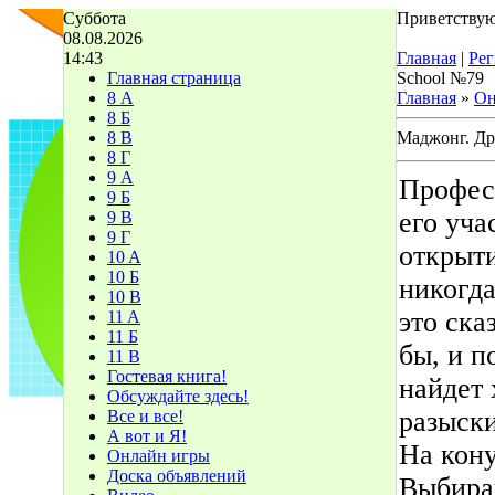
Суббота
Приветствую
08.08.2026
14:43
Главная
|
Рег
Главная страница
School №79
8 А
Главная
»
Он
8 Б
8 В
Маджонг. Др
8 Г
9 А
Професс
9 Б
его уча
9 В
9 Г
открыт
10 A
10 Б
никогда
10 В
это ска
11 A
11 Б
бы, и п
11 В
Гостевая книга!
найдет 
Обсуждайте здесь!
разыски
Все и все!
А вот и Я!
На кону
Онлайн игры
Доска объявлений
Выбира