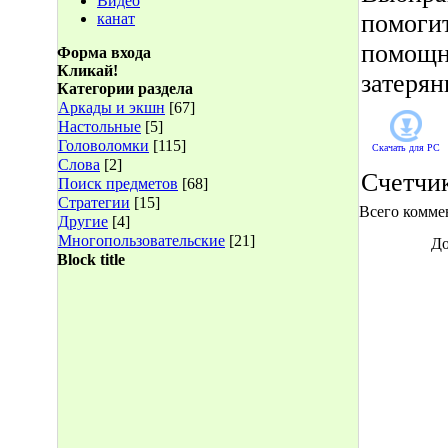
Видео
помоги
канат
помощн
Форма входа
Кликай!
затерян
Категории раздела
Аркады и экшн
[67]
Настольные
[5]
Головоломки
[115]
Скачать для
PC
Слова
[2]
Счетчи
Поиск предметов
[68]
Стратегии
[15]
Всего комме
Другие
[4]
Многопользовательские
[21]
До
Block title