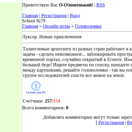
Приветствую Вас
О-О!новенький!
|
RSS
Главная
|
Регистрация
|
Вход
School №79
Главная
»
Онлайн игры
»
Головоломки
Луксор. Новые приключения
Талантливые археологи из разных стран работают в к
задача - сделать невозможное... заблокировать прост
временной портал, случайно открытый в Египте. Ина
большой беде! Ищите предметы по списку, находите 
между картинками, решайте головоломки - так вы п
группе исследователей спасти все живое на земле.
Скачать для
PC
Счетчики
:
257
/
154
Всего комментариев
:
0
Добавлять комментарии могут только заре
[
Регистрация
|
Вх