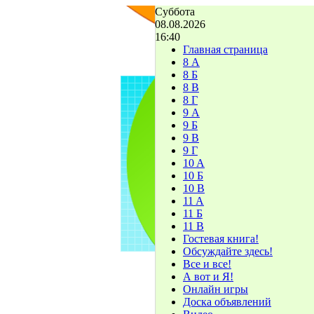
Суббота
08.08.2026
16:40
Главная страница
8 А
8 Б
8 В
8 Г
9 А
9 Б
9 В
9 Г
10 A
10 Б
10 В
11 A
11 Б
11 В
Гостевая книга!
Обсуждайте здесь!
Все и все!
А вот и Я!
Онлайн игры
Доска объявлений