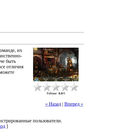
оманде, их
ранственно-
че быть
все отличия
оможете
Рейтинг
:
0.0
/
0
« Назад
|
Вперед »
гистрированные пользователи.
од
]