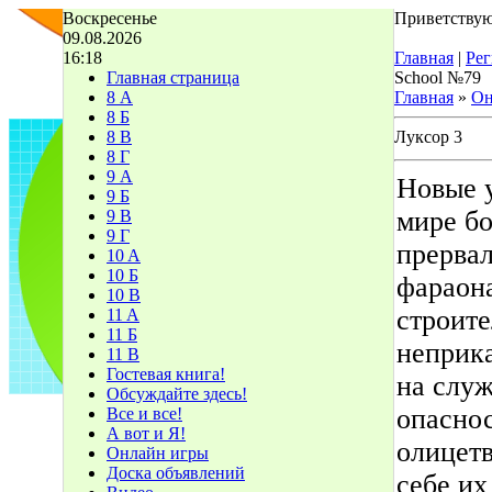
Воскресенье
Приветствую
09.08.2026
16:18
Главная
|
Рег
Главная страница
School №79
8 А
Главная
»
Он
8 Б
8 В
Луксор 3
8 Г
9 А
Новые 
9 Б
мире бо
9 В
9 Г
прервал
10 A
10 Б
фараона
10 В
строите
11 A
11 Б
неприка
11 В
Гостевая книга!
на служ
Обсуждайте здесь!
опаснос
Все и все!
А вот и Я!
олицетв
Онлайн игры
Доска объявлений
себе их