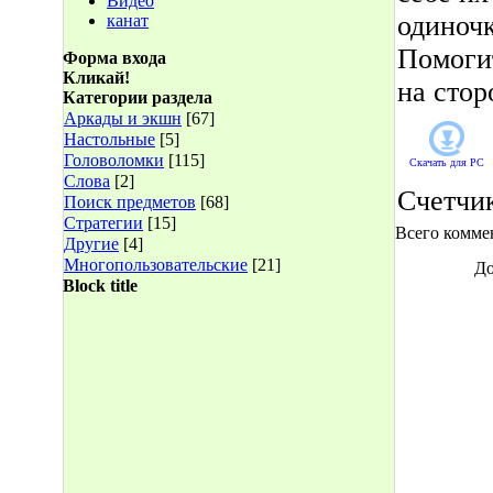
Видео
одиночк
канат
Помогит
Форма входа
Кликай!
на стор
Категории раздела
Аркады и экшн
[67]
Настольные
[5]
Головоломки
[115]
Скачать для
PC
Слова
[2]
Счетчи
Поиск предметов
[68]
Стратегии
[15]
Всего комме
Другие
[4]
Многопользовательские
[21]
До
Block title