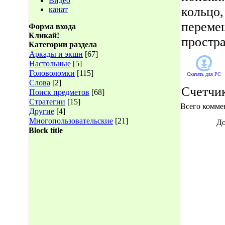
Видео
кольцо,
канат
перемещ
Форма входа
Кликай!
простра
Категории раздела
Аркады и экшн
[67]
Настольные
[5]
Головоломки
[115]
Скачать для
PC
Слова
[2]
Счетчи
Поиск предметов
[68]
Стратегии
[15]
Всего комме
Другие
[4]
Многопользовательские
[21]
До
Block title