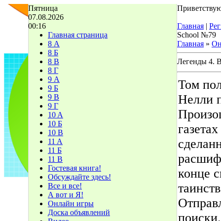
Пятница
Приветствую
07.08.2026
00:16
Главная
|
Рег
Главная страница
School №79
8 А
Главная
»
Он
8 Б
8 В
Легенды 4. 
8 Г
9 А
Том пол
9 Б
Нелли 
9 В
9 Г
Произош
10 A
10 Б
газетах
10 В
сделан
11 A
11 Б
расшиф
11 В
Гостевая книга!
конце с
Обсуждайте здесь!
таинств
Все и все!
А вот и Я!
Отправл
Онлайн игры
Доска объявлений
поиски