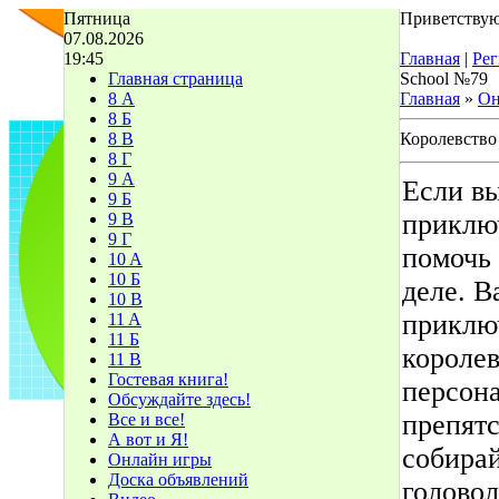
Пятница
Приветствую
07.08.2026
19:45
Главная
|
Рег
Главная страница
School №79
8 А
Главная
»
Он
8 Б
8 В
Королевство
8 Г
9 А
Если в
9 Б
приключ
9 В
9 Г
помочь 
10 A
10 Б
деле. 
10 В
приклю
11 A
11 Б
королев
11 В
Гостевая книга!
персон
Обсуждайте здесь!
препятс
Все и все!
А вот и Я!
собира
Онлайн игры
Доска объявлений
голово