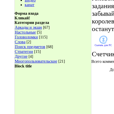
Видео
задания
канат
забыва
Форма входа
Кликай!
королев
Категории раздела
Аркады и экшн
[67]
останут
Настольные
[5]
Головоломки
[115]
Слова
[2]
Скачать для
PC
Поиск предметов
[68]
Стратегии
[15]
Счетчи
Другие
[4]
Многопользовательские
[21]
Всего комме
Block title
До