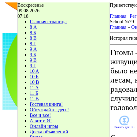
Воскресенье
Приветствую
09.08.2026
07:18
Главная
|
Рег
Главная страница
School №79
8 А
Главная
»
Он
8 Б
8 В
История гно
8 Г
9 А
Гномы 
9 Б
живущий
9 В
9 Г
было не
10 A
10 Б
лесам, 
10 В
радовал
11 A
11 Б
случил
11 В
Гостевая книга!
голово
Обсуждайте здесь!
Все и все!
А вот и Я!
Онлайн игры
Скачать для
PC
Доска объявлений