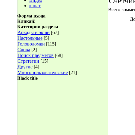
Счетчи
Видео
канат
Всего комме
Форма входа
До
Кликай!
Категории раздела
Аркады и экшн
[67]
Настольные
[5]
Головоломки
[115]
Слова
[2]
Поиск предметов
[68]
Стратегии
[15]
Другие
[4]
Многопользовательские
[21]
Block title