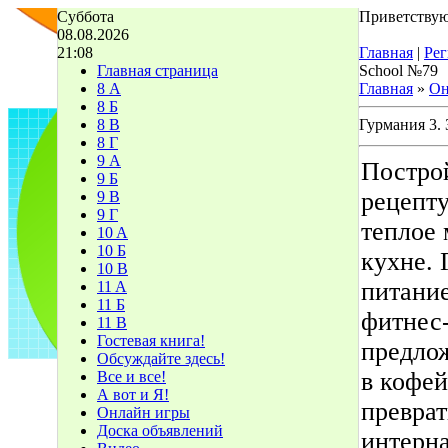
Суббота
Приветствую
08.08.2026
21:08
Главная
|
Рег
Главная страница
School №79
8 А
Главная
»
Он
8 Б
8 В
Гурмания 3.
8 Г
9 А
Постро
9 Б
рецепту
9 В
9 Г
теплое 
10 A
10 Б
кухне. 
10 В
питание
11 A
11 Б
фитнес
11 В
Гостевая книга!
предло
Обсуждайте здесь!
в кофей
Все и все!
А вот и Я!
преврат
Онлайн игры
Доска объявлений
интерн