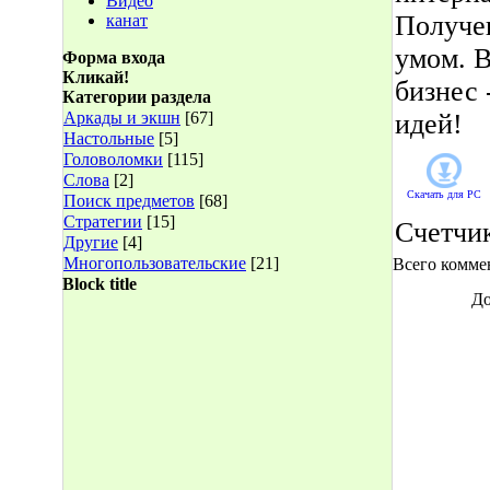
Видео
Получе
канат
умом. В
Форма входа
Кликай!
бизнес 
Категории раздела
Аркады и экшн
[67]
идей!
Настольные
[5]
Головоломки
[115]
Слова
[2]
Скачать для
PC
Поиск предметов
[68]
Стратегии
[15]
Счетчи
Другие
[4]
Многопользовательские
[21]
Всего комме
Block title
До