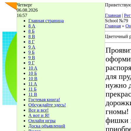
Четверг
Приветствую
06.08.2026
16:57
Главная
|
Рег
Главная страница
School №79
8 А
Главная
»
Он
8 Б
8 В
Цветочный 
8 Г
9 А
Прояви
9 Б
оформит
9 В
9 Г
распоря
10 A
10 Б
для пру
10 В
нужно 
11 A
11 Б
прекрас
11 В
Гостевая книга!
дорожки
Обсуждайте здесь!
гномы! 
Все и все!
А вот и Я!
фишки п
Онлайн игры
Доска объявлений
приобре