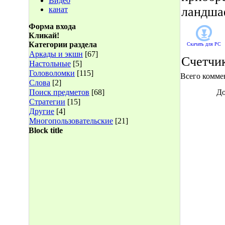
Видео
ландшаф
канат
Форма входа
Кликай!
Категории раздела
Скачать для
PC
Аркады и экшн
[67]
Счетчи
Настольные
[5]
Головоломки
[115]
Всего комме
Слова
[2]
Поиск предметов
[68]
До
Стратегии
[15]
Другие
[4]
Многопользовательские
[21]
Block title