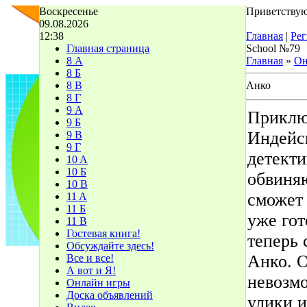
Воскресенье
Приветствую
09.08.2026
12:38
Главная
|
Рег
Главная страница
School №79
8 А
Главная
»
Он
8 Б
8 В
Анко
8 Г
9 А
Приклю
9 Б
Индейс
9 В
9 Г
детекти
10 A
10 Б
обвиняю
10 В
сможет 
11 A
11 Б
уже гот
11 В
Гостевая книга!
теперь 
Обсуждайте здесь!
Анко. О
Все и все!
А вот и Я!
невозм
Онлайн игры
Доска объявлений
улики и