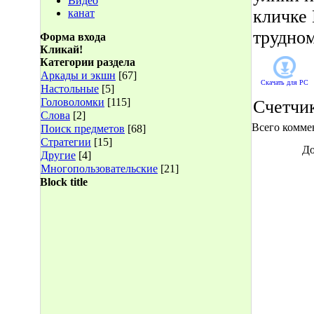
Видео
кличке 
канат
трудном
Форма входа
Кликай!
Категории раздела
Аркады и экшн
[67]
Скачать для
PC
Настольные
[5]
Головоломки
[115]
Счетчи
Слова
[2]
Всего комме
Поиск предметов
[68]
Стратегии
[15]
До
Другие
[4]
Многопользовательские
[21]
Block title