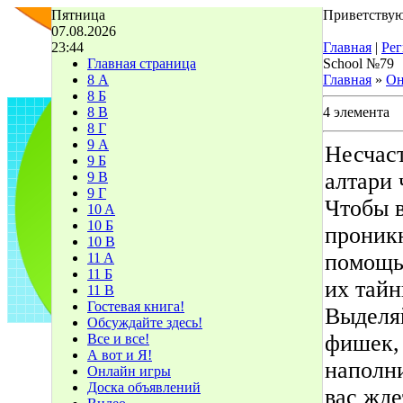
Пятница
Приветствую
07.08.2026
23:44
Главная
|
Рег
Главная страница
School №79
8 А
Главная
»
Он
8 Б
8 В
4 элемента
8 Г
9 А
Несчас
9 Б
алтари
9 В
9 Г
Чтобы в
10 A
10 Б
проникн
10 В
помощь
11 A
11 Б
их тайн
11 В
Гостевая книга!
Выделя
Обсуждайте здесь!
фишек, 
Все и все!
А вот и Я!
наполни
Онлайн игры
Доска объявлений
вас жде