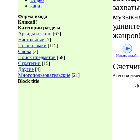
Видео
захват
канат
музыка
Форма входа
Кликай!
удивите
Категории раздела
Аркады и экшн
[67]
жанров
Настольные
[5]
Головоломки
[115]
Слова
[2]
Играть онлайн
Поиск предметов
[68]
Стратегии
[15]
Счетчи
Другие
[4]
Многопользовательские
[21]
Всего комме
Block title
До