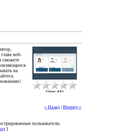
ятор,
 главе веб-
ы сможете
бновляющиеся
тывать на
айтесь
внованиях!
Рейтинг
:
0.0
/
0
« Назад
|
Вперед »
гистрированные пользователи.
од
]