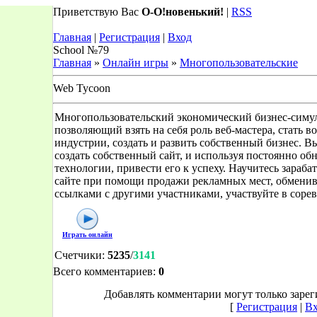
Приветствую Вас
О-О!новенький!
|
RSS
Главная
|
Регистрация
|
Вход
School №79
Главная
»
Онлайн игры
»
Многопользовательские
Web Tycoon
Многопользовательский экономический бизнес-симул
позволяющий взять на себя роль веб-мастера, стать во
индустрии, создать и развить собственный бизнес. В
создать собственный сайт, и используя постоянно о
технологии, привести его к успеху. Научитесь зараба
сайте при помощи продажи рекламных мест, обменив
ссылками с другими участниками, участвуйте в соре
Играть онлайн
Счетчики
:
5235
/
3141
Всего комментариев
:
0
Добавлять комментарии могут только заре
[
Регистрация
|
Вх