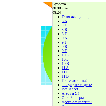
Суббота
08.08.2026
08:24
Главная страница
8 А
8 Б
8 В
8 Г
9 А
9 Б
9 В
9 Г
10 A
10 Б
10 В
11 A
11 Б
11 В
Гостевая книга!
Обсуждайте здесь!
Все и все!
А вот и Я!
Онлайн игры
Доска объявлений