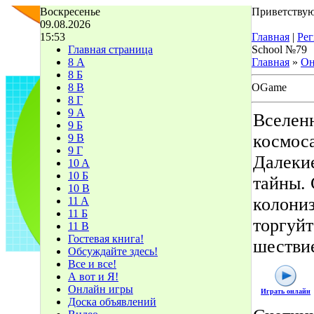
Воскресенье
Приветствую
09.08.2026
15:53
Главная
|
Рег
Главная страница
School №79
8 А
Главная
»
Он
8 Б
8 В
OGame
8 Г
9 А
Вселенн
9 Б
космоса
9 В
9 Г
Далеки
10 A
10 Б
тайны.
10 В
колониз
11 A
11 Б
торгуйт
11 В
Гостевая книга!
шествие
Обсуждайте здесь!
Все и все!
А вот и Я!
Онлайн игры
Играть онлайн
Доска объявлений