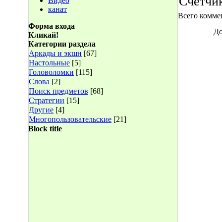
Счетчи
Видео
канат
Всего комме
Форма входа
До
Кликай!
Категории раздела
Аркады и экшн
[67]
Настольные
[5]
Головоломки
[115]
Слова
[2]
Поиск предметов
[68]
Стратегии
[15]
Другие
[4]
Многопользовательские
[21]
Block title