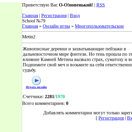
Приветствую Вас
О-О!новенький!
|
RSS
Главная
|
Регистрация
|
Вход
School №79
Главная
»
Онлайн игры
»
Многопользовательские
Metin2
Живописные деревни и захватывающие пейзажи в
дальневосточном мире фэнтези. Но тень прошла по эт
влияние Камней Метина вызвало страх, суматоху и в
Поднимите свой меч и возьмите на себя ответственно
судьбу.
Играть онлайн
Счетчики
:
2281
/
1970
Всего комментариев
:
0
Добавлять комментарии могут только заре
[
Регистрация
|
Вх