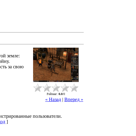
ой земле:
ойну.
сть за свою
Рейтинг
:
0.0
/
0
« Назад
|
Вперед »
гистрированные пользователи.
од
]