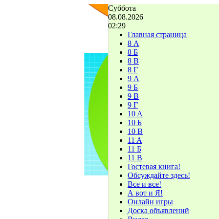
Суббота
08.08.2026
02:29
Главная страница
8 А
8 Б
8 В
8 Г
9 А
9 Б
9 В
9 Г
10 A
10 Б
10 В
11 A
11 Б
11 В
Гостевая книга!
Обсуждайте здесь!
Все и все!
А вот и Я!
Онлайн игры
Доска объявлений