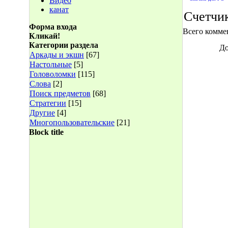
Видео
канат
Счетчи
Форма входа
Всего комме
Кликай!
Категории раздела
До
Аркады и экшн
[67]
Настольные
[5]
Головоломки
[115]
Слова
[2]
Поиск предметов
[68]
Стратегии
[15]
Другие
[4]
Многопользовательские
[21]
Block title