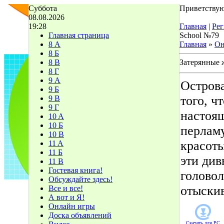
Суббота
Приветствую
08.08.2026
19:28
Главная
|
Рег
Главная страница
School №79
8 А
Главная
»
Он
8 Б
8 В
Затерянные
8 Г
9 А
Острова
9 Б
того, ч
9 В
9 Г
настоящ
10 A
10 Б
перлам
10 В
красоты
11 A
11 Б
эти див
11 В
Гостевая книга!
головол
Обсуждайте здесь!
отыски
Все и все!
А вот и Я!
Онлайн игры
Доска объявлений
Скачать для
PC