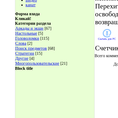
Видео
Перехит
канат
освобо
Форма входа
Кликай!
возвра
Категории раздела
Аркады и экшн
[67]
Настольные
[5]
Головоломки
[115]
Скачать для
PC
Слова
[2]
Счетчи
Поиск предметов
[68]
Стратегии
[15]
Всего комме
Другие
[4]
Многопользовательские
[21]
До
Block title