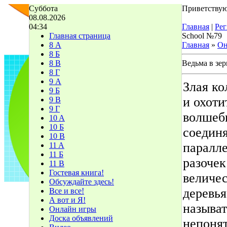
Суббота
Приветствую
08.08.2026
04:34
Главная
|
Рег
Главная страница
School №79
8 А
Главная
»
Он
8 Б
8 В
Ведьма в зер
8 Г
9 А
Злая ко
9 Б
и охоти
9 В
9 Г
волшебн
10 A
10 Б
соедин
10 В
паралле
11 A
11 Б
разочек
11 В
Гостевая книга!
величе
Обсуждайте здесь!
деревья
Все и все!
А вот и Я!
называт
Онлайн игры
Доска объявлений
непонят