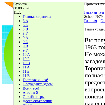
Суббота
Приветствую
08.08.2026
11:22
Главная
|
Рег
Главная страница
School №79
8 А
Главная
»
Он
8 Б
8 В
Тайна усадь
8 Г
9 А
Вы пол
9 Б
1963 го
9 В
9 Г
Не мож
10 A
10 Б
загадоч
10 В
Торопит
11 A
11 Б
полная 
11 В
Гостевая книга!
предост
Обсуждайте здесь!
вопросы
Все и все!
А вот и Я!
поиски 
Онлайн игры
Доска объявлений
начала 