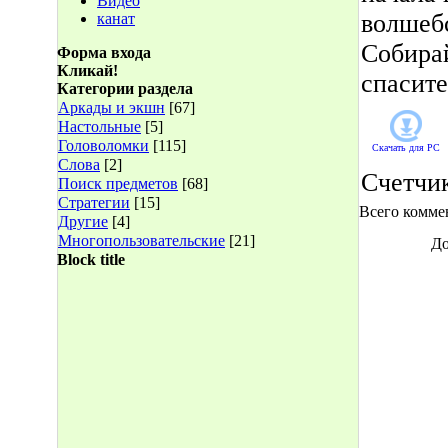
Видео
волшебс
канат
Собира
Форма входа
Кликай!
спасите
Категории раздела
Аркады и экшн
[67]
Настольные
[5]
Головоломки
[115]
Скачать для
PC
Слова
[2]
Счетчи
Поиск предметов
[68]
Стратегии
[15]
Всего комме
Другие
[4]
Многопользовательские
[21]
До
Block title