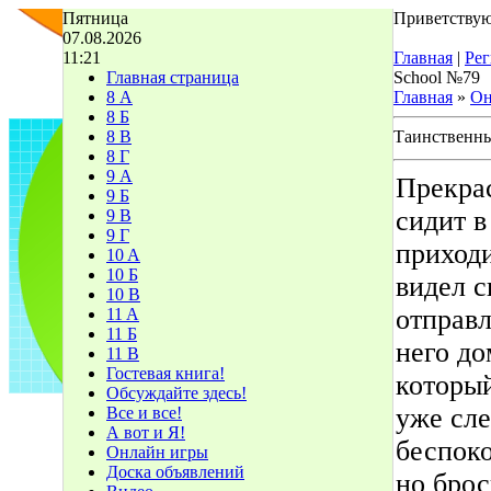
Пятница
Приветствую
07.08.2026
11:21
Главная
|
Рег
Главная страница
School №79
8 А
Главная
»
Он
8 Б
8 В
Таинственны
8 Г
9 А
Прекра
9 Б
сидит в
9 В
9 Г
приходи
10 A
10 Б
видел с
10 В
отправл
11 A
11 Б
него до
11 В
Гостевая книга!
который
Обсуждайте здесь!
уже сле
Все и все!
А вот и Я!
беспоко
Онлайн игры
Доска объявлений
но брос