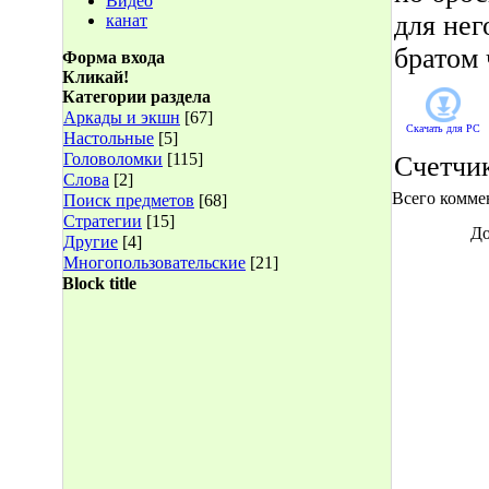
Видео
для нег
канат
братом
Форма входа
Кликай!
Категории раздела
Аркады и экшн
[67]
Скачать для
PC
Настольные
[5]
Головоломки
[115]
Счетчи
Слова
[2]
Всего комме
Поиск предметов
[68]
Стратегии
[15]
До
Другие
[4]
Многопользовательские
[21]
Block title