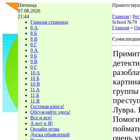
Пятница
Приветствую
07.08.2026
21:44
Главная
|
Рег
Главная страница
School №79
8 А
Главная
»
Он
8 Б
8 В
Сумасшедши
8 Г
9 А
Примит
9 Б
детекти
9 В
9 Г
разобла
10 A
10 Б
картина
10 В
группы 
11 A
11 Б
преступ
11 В
Гостевая книга!
Лувра.
Обсуждайте здесь!
Помоги
Все и все!
А вот и Я!
поймать
Онлайн игры
Доска объявлений
очень у