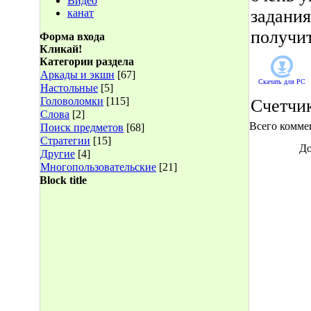
Видео
задания
канат
получит
Форма входа
Кликай!
Категории раздела
Аркады и экшн
[67]
Скачать для
PC
Настольные
[5]
Головоломки
[115]
Счетчи
Слова
[2]
Всего комме
Поиск предметов
[68]
Стратегии
[15]
До
Другие
[4]
Многопользовательские
[21]
Block title