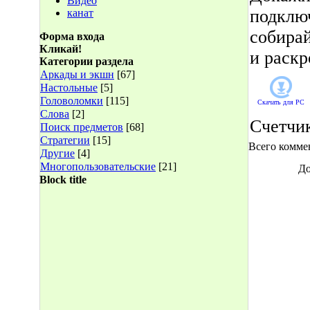
Видео
подклю
канат
собирай
Форма входа
Кликай!
и раскр
Категории раздела
Аркады и экшн
[67]
Настольные
[5]
Головоломки
[115]
Скачать для
PC
Слова
[2]
Счетчи
Поиск предметов
[68]
Стратегии
[15]
Всего комме
Другие
[4]
Многопользовательские
[21]
До
Block title