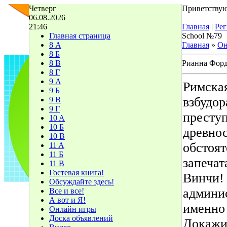
Четверг
Приветствую
06.08.2026
21:46
Главная
|
Рег
Главная страница
School №79
8 А
Главная
»
Он
8 Б
8 В
Рианна Форд
8 Г
9 А
Римска
9 Б
взбудо
9 В
9 Г
престу
10 A
10 Б
древнос
10 В
обстоят
11 A
11 Б
запечат
11 В
Гостевая книга!
Винчи! 
Обсуждайте здесь!
админис
Все и все!
А вот и Я!
именно 
Онлайн игры
Доска объявлений
Докажи