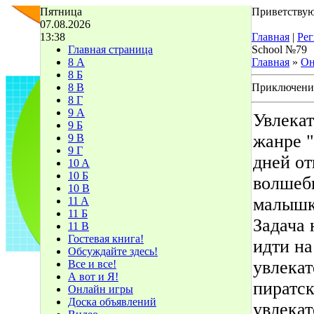
Пятница
Приветствую
07.08.2026
13:38
Главная
|
Рег
Главная страница
School №79
8 А
Главная
»
Он
8 Б
8 В
Приключения
8 Г
9 А
Увлекат
9 Б
жанре "
9 В
9 Г
дней от
10 A
10 Б
волшебн
10 В
малышку
11 A
11 Б
Задача 
11 В
Гостевая книга!
идти на
Обсуждайте здесь!
увлека
Все и все!
А вот и Я!
пиратск
Онлайн игры
Доска объявлений
увлекат