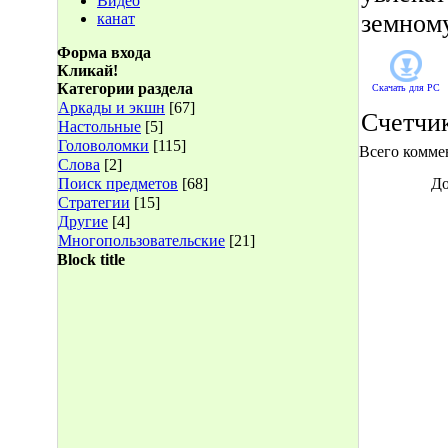
Видео
земном
канат
Форма входа
Кликай!
Категории раздела
Скачать для
PC
Аркады и экшн
[67]
Счетчи
Настольные
[5]
Головоломки
[115]
Всего комме
Слова
[2]
Поиск предметов
[68]
До
Стратегии
[15]
Другие
[4]
Многопользовательские
[21]
Block title