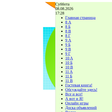
Суббота
08.08.2026
17:28
Главная страница
8 А
8 Б
8 В
8 Г
9 А
9 Б
9 В
9 Г
10 A
10 Б
10 В
11 A
11 Б
11 В
Гостевая книга!
Обсуждайте здесь!
Все и все!
А вот и Я!
Онлайн игры
Доска объявлений