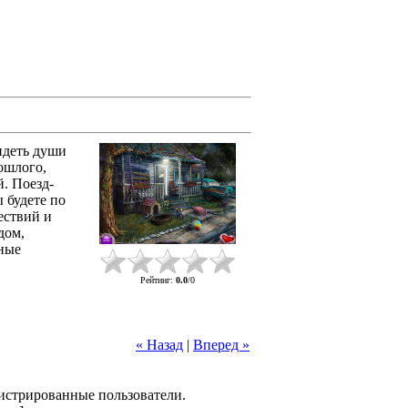
идеть души
ошлого,
й. Поезд-
 будете по
ествий и
дом,
зные
Рейтинг
:
0.0
/
0
« Назад
|
Вперед »
гистрированные пользователи.