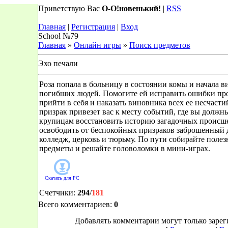
Приветствую Вас
О-О!новенький!
|
RSS
Главная
|
Регистрация
|
Вход
School №79
Главная
»
Онлайн игры
»
Поиск предметов
Эхо печали
Роза попала в больницу в состоянии комы и начала в
погибших людей. Помогите ей исправить ошибки пр
прийти в себя и наказать виновника всех ее несчасти
призрак привезет вас к месту событий, где вы должны
крупицам восстановить историю загадочных происш
освободить от беспокойных призраков заброшенный 
колледж, церковь и тюрьму. По пути собирайте поле
предметы и решайте головоломки в мини-играх.
Скачать для
PC
Счетчики
:
294
/
181
Всего комментариев
:
0
Добавлять комментарии могут только заре