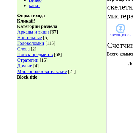
Видео
скелета
канат
мистера
Форма входа
Кликай!
Категории раздела
Аркады и экшн
[67]
Скачать для
PC
Настольные
[5]
Головоломки
[115]
Счетчи
Слова
[2]
Всего комме
Поиск предметов
[68]
Стратегии
[15]
До
Другие
[4]
Многопользовательские
[21]
Block title