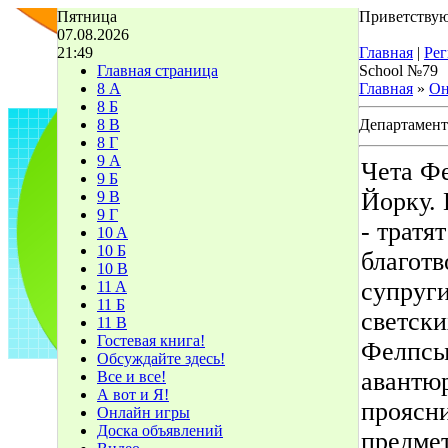
Пятница
Приветствую
07.08.2026
21:49
Главная
|
Рег
Главная страница
School №79
8 А
Главная
»
Он
8 Б
8 В
Департамент
8 Г
9 А
Чета Ф
9 Б
Йорку. 
9 В
9 Г
- тратя
10 A
10 Б
благотв
10 В
супруги
11 A
11 Б
светски
11 В
Гостевая книга!
Фелпсы
Обсуждайте здесь!
авантюр
Все и все!
А вот и Я!
проясн
Онлайн игры
Доска объявлений
предмет