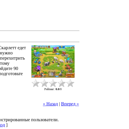
Скарлетт едет
 нужно
 перехитрить
этому
ойдите 90
подготовьте
Рейтинг
:
0.0
/
0
« Назад
|
Вперед »
гистрированные пользователи.
од
]