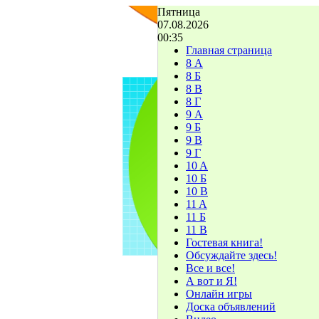
Пятница
07.08.2026
00:35
Главная страница
8 А
8 Б
8 В
8 Г
9 А
9 Б
9 В
9 Г
10 A
10 Б
10 В
11 A
11 Б
11 В
Гостевая книга!
Обсуждайте здесь!
Все и все!
А вот и Я!
Онлайн игры
Доска объявлений