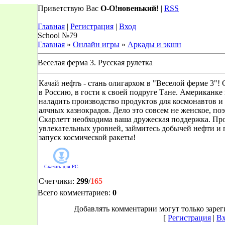
Приветствую Вас
О-О!новенький!
|
RSS
Главная
|
Регистрация
|
Вход
School №79
Главная
»
Онлайн игры
»
Аркады и экшн
Веселая ферма 3. Русская рулетка
Качай нефть - стань олигархом в "Веселой ферме 3"! 
в Россию, в гости к своей подруге Тане. Американке
наладить производство продуктов для космонавтов и
алчных казнокрадов. Дело это совсем не женское, по
Скарлетт необходима ваша дружеская поддержка. Пр
увлекательных уровней, займитесь добычей нефти и 
запуск космической ракеты!
Скачать для
PC
Счетчики
:
299
/
165
Всего комментариев
:
0
Добавлять комментарии могут только заре
[
Регистрация
|
Вх