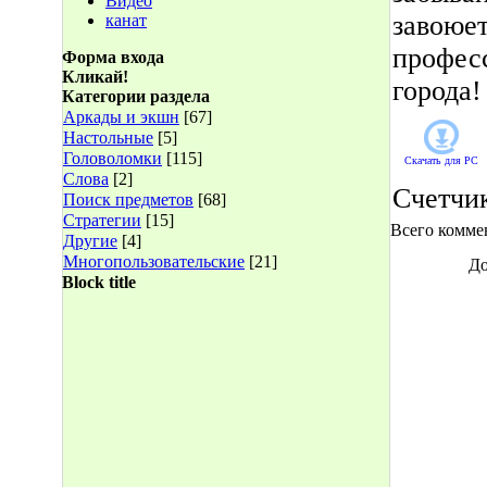
Видео
завоюет
канат
професс
Форма входа
Кликай!
города!
Категории раздела
Аркады и экшн
[67]
Настольные
[5]
Головоломки
[115]
Скачать для
PC
Слова
[2]
Счетчи
Поиск предметов
[68]
Стратегии
[15]
Всего комме
Другие
[4]
Многопользовательские
[21]
До
Block title