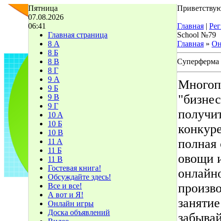
Пятница
Приветствую
07.08.2026
06:41
Главная
|
Рег
Главная страница
School №79
8 А
Главная
»
Он
8 Б
8 В
Суперферма
8 Г
9 А
Многопо
9 Б
"бизнес
9 В
9 Г
получит
10 A
10 Б
конкур
10 В
полная 
11 A
11 Б
овощи и
11 В
Гостевая книга!
онлайн
Обсуждайте здесь!
произво
Все и все!
А вот и Я!
занятие
Онлайн игры
Доска объявлений
забывай