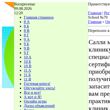
Воскресенье
Приветствую
09.08.2026
12:20
Главная
|
Рег
Главная страница
School №79
8 А
Главная
»
Он
8 Б
8 В
Переполох в
8 Г
9 А
Салли 
9 Б
клинику
9 В
9 Г
специа
10 A
10 Б
сертиф
10 В
приобр
11 A
11 Б
получит
11 В
Гостевая книга!
запасит
Обсуждайте здесь!
вам пр
Все и все!
А вот и Я!
практик
Онлайн игры
Доска объявлений
клиник