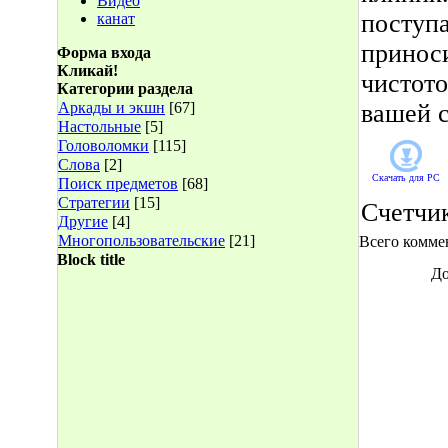
Видео
поступ
канат
приноси
Форма входа
Кликай!
чистото
Категории раздела
Аркады и экшн
[67]
вашей с
Настольные
[5]
Головоломки
[115]
Слова
[2]
Скачать для
PC
Поиск предметов
[68]
Стратегии
[15]
Счетчи
Другие
[4]
Многопользовательские
[21]
Всего комме
Block title
До