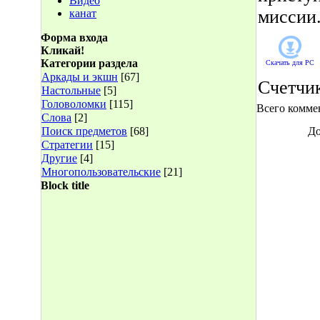
Видео
миссии.
канат
Форма входа
Кликай!
Категории раздела
Скачать для
PC
Аркады и экшн
[67]
Счетчи
Настольные
[5]
Головоломки
[115]
Всего комме
Слова
[2]
Поиск предметов
[68]
До
Стратегии
[15]
Другие
[4]
Многопользовательские
[21]
Block title