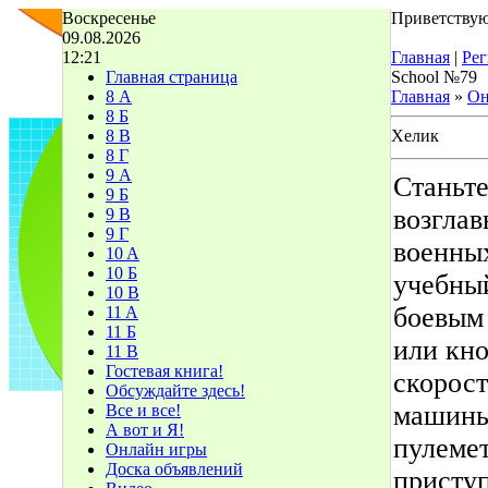
Воскресенье
Приветствую
09.08.2026
12:21
Главная
|
Рег
Главная страница
School №79
8 А
Главная
»
Он
8 Б
8 В
Хелик
8 Г
9 А
Станьт
9 Б
возглав
9 В
9 Г
военны
10 A
10 Б
учебный
10 В
боевым
11 A
11 Б
или кно
11 В
Гостевая книга!
скорост
Обсуждайте здесь!
машины,
Все и все!
А вот и Я!
пулемет
Онлайн игры
Доска объявлений
присту