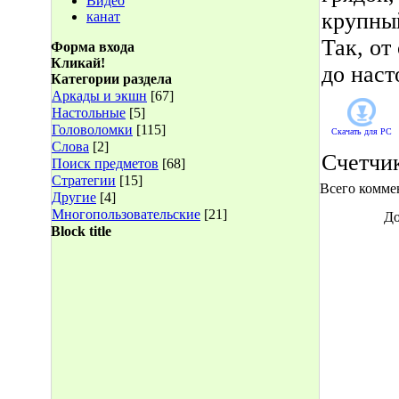
Видео
крупны
канат
Так, от
Форма входа
Кликай!
до наст
Категории раздела
Аркады и экшн
[67]
Настольные
[5]
Головоломки
[115]
Скачать для
PC
Слова
[2]
Счетчи
Поиск предметов
[68]
Стратегии
[15]
Всего комме
Другие
[4]
Многопользовательские
[21]
До
Block title