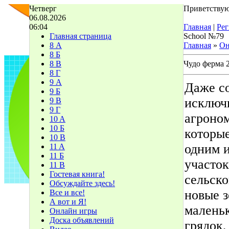
Четверг
Приветствую
06.08.2026
06:04
Главная
|
Рег
Главная страница
School №79
8 А
Главная
»
Он
8 Б
8 В
Чудо ферма 
8 Г
9 А
Даже с
9 Б
исключ
9 В
9 Г
агроном
10 A
10 Б
которые
10 В
одним и
11 A
11 Б
участок
11 В
Гостевая книга!
сельско
Обсуждайте здесь!
новые з
Все и все!
А вот и Я!
маленьк
Онлайн игры
Доска объявлений
грядок,