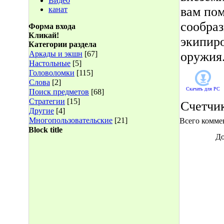
Видео
вам по
канат
сообраз
Форма входа
Кликай!
экипиро
Категории раздела
Аркады и экшн
[67]
оружия
Настольные
[5]
Головоломки
[115]
Слова
[2]
Скачать для
PC
Поиск предметов
[68]
Стратегии
[15]
Счетчи
Другие
[4]
Многопользовательские
[21]
Всего комме
Block title
До