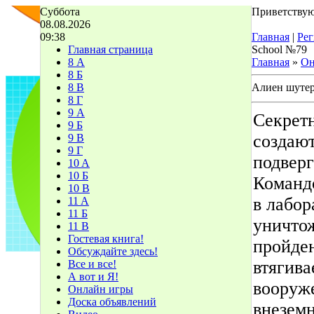
Суббота
Приветствую
08.08.2026
09:38
Главная
|
Рег
Главная страница
School №79
8 А
Главная
»
Он
8 Б
8 В
Алиен шутер
8 Г
9 А
Секретн
9 Б
создаю
9 В
9 Г
подвер
10 A
10 Б
Команд
10 В
в лабо
11 A
11 Б
уничто
11 В
Гостевая книга!
пройде
Обсуждайте здесь!
втягива
Все и все!
А вот и Я!
вооруж
Онлайн игры
Доска объявлений
внеземн