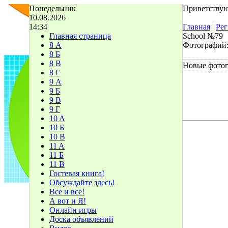
Понедельник
Приветствую
10.08.2026
14:34
Главная
|
Рег
Главная страница
School №79
8 А
Фотографий
8 Б
8 В
Новые фото
8 Г
9 А
9 Б
9 В
9 Г
10 A
10 Б
10 В
11 A
11 Б
11 В
Гостевая книга!
Обсуждайте здесь!
Все и все!
А вот и Я!
Онлайн игры
Доска объявлений